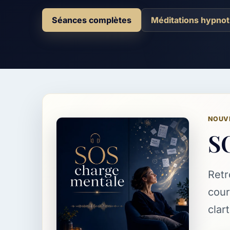
Séances complètes
Méditations hypnot
NOUV
S
Retr
cour
clart