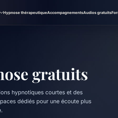
s
Hypnose thérapeutique
Accompagnements
Audios gratuits
For
ose gratuits
ions hypnotiques courtes et des
spaces dédiés pour une écoute plus
e.