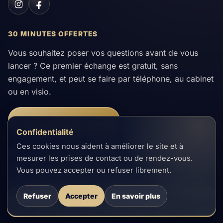
30 MINUTES OFFERTES
Vous souhaitez poser vos questions avant de vous
lancer ? Ce premier échange est gratuit, sans
engagement, et peut se faire par téléphone, au cabinet
ou en visio.
Réserver un échange
Confidentialité
Ces cookies nous aident à améliorer le site et à
INFORMATIONS PRATIQUES
mesurer les prises de contact ou de rendez-vous.
Vous pouvez accepter ou refuser librement.
Cabinet d'hypnose thérapeutique
Patrick Tissot
Refuser
Accepter
En savoir plus
Ch. du Closalet 4
Prendre rendez-vous
1023 Crissier, Suisse