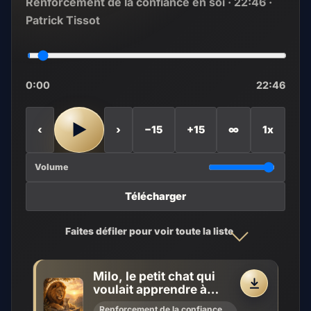
Renforcement de la confiance en soi · 22:46 ·
Patrick Tissot
0:00
22:46
▶
‹
›
−15
+15
∞
1x
Volume
Télécharger
Faites défiler pour voir toute la liste
Milo, le petit chat qui
voulait apprendre à
1
rugir
Renforcement de la confiance