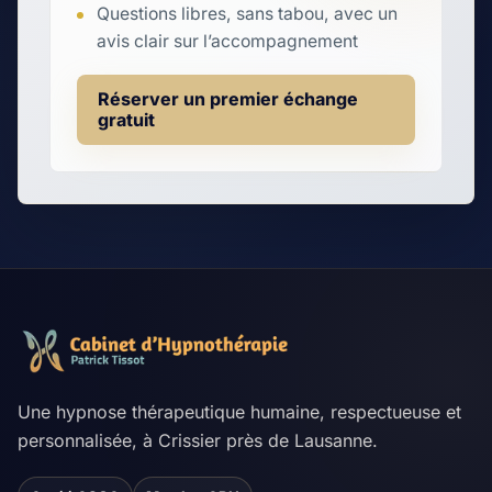
6
Questions libres, sans tabou, avec un
Enfant · 7:10 · Hyperactivité ·
avis clair sur l’accompagnement
Patrick Tissot
Réserver un premier échange
Écouter
gratuit
La victoire
7
Enfant · 9:11 · Hypersensibilité ·
Patrick Tissot
Écouter
Le lion qui était tout seul
8
Enfant · 7:56 · Colère · Patrick
Une hypnose thérapeutique humaine, respectueuse et
Tissot
personnalisée, à Crissier près de Lausanne.
Écouter