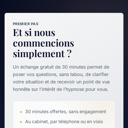
Écouter
Le bain du dragon
PREMIER PAS
4
Et si nous
Enfant · 9:54 · Énurésie · Patrick
Tissot
commencions
simplement ?
Écouter
Un échange gratuit de 30 minutes permet de
Le jour quand il fait nuit
poser vos questions, sans tabou, de clarifier
5
Enfant · 8:03 · Peur du noir ·
votre situation et de recevoir un point de vue
Patrick Tissot
honnête sur l’intérêt de l’hypnose pour vous.
Écouter
30 minutes offertes, sans engagement
Des gestes lents pour
Au cabinet, par téléphone ou en visio
courir plus vite