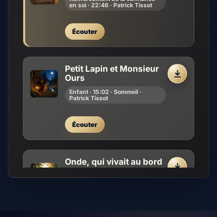
en soi · 22:46 · Patrick Tissot
Écouter
Petit Lapin et Monsieur
Ours
2
Enfant · 15:02 · Sommeil ·
Patrick Tissot
Écouter
Onde, qui vivait au bord
d’une rivière
3
Enfant · 2:39 · Énurésie · Patrick
Tissot