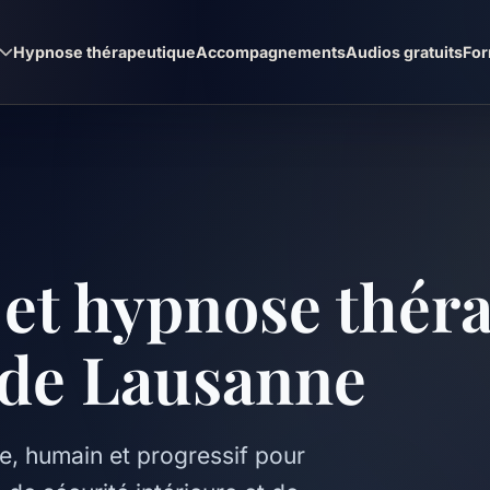
s
Hypnose thérapeutique
Accompagnements
Audios gratuits
For
 et hypnose thér
 de Lausanne
 humain et progressif pour